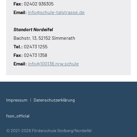
Fax:
02402 936305
Email:
info@schule-talstrasse.de
Standort Nordeifel
Bachstr. 13, 52152 Simmerath
Tel.:
02473 1255
Fax:
02473 1358
Email:
info@100136.nrw.schule
Impressum
|
Datenschutzerklärung
fssn_official
© 2021-2026 Förderschule Stolberg/Nordeifel