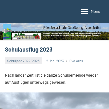
Zum
Inhalt
Menü
Förderschule
Förderschule
springen
im
Stolberg/Nordeifel
Verbund
der
Kupferstadt
Stolberg
Schulausflug 2023
Schuljahr 2022/2023
2. Mai 2023
Eva Arns
Nach langer Zeit, ist die ganze Schulgemeinde wieder
auf Ausflügen unterwegs gewesen.