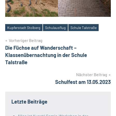
Kupferstadt Stolberg
Schulausflug
Schule Talstraße
Schlagwörter
Beitragsnavigation
Vorheriger Beitrag
Die Füchse auf Wanderschaft –
Klassenübernachtung in der Schule
Talstraße
Nächster Beitrag
Schulfest am 13.05.2023
Letzte Beiträge
Alles ist Kunst! Comic-Workshop in der