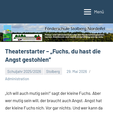
Zum
Inhalt
Menü
Förderschule
Förderschule
springen
im
Stolberg/Nordeifel
Verbund
der
Kupferstadt
Stolberg
Theaterstarter – „Fuchs, du hast die
Angst gestohlen“
Schuljahr 2025/2026
Stolberg
29. Mai 2026
Keine
Administration
Kommentare
„Ich will auch mutig sein!“ sagt der kleine Fuchs. Aber
wer mutig sein will, der braucht auch Angst. Angst hat
der kleine Fuchs nich. Vor gar nichts. Und wer kann da