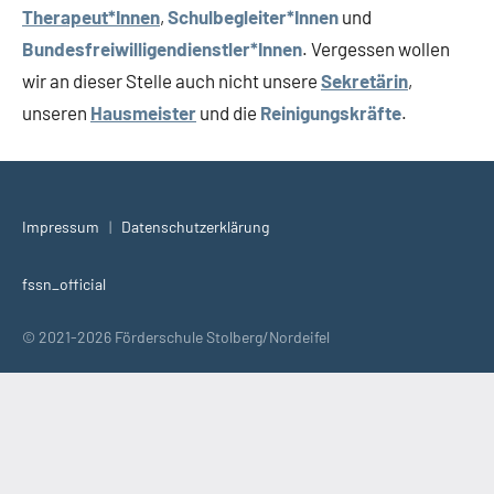
Therapeut*Innen
,
Schulbegleiter*Innen
und
Bundesfreiwilligendienstler*Innen
. Vergessen wollen
wir an dieser Stelle auch nicht unsere
Sekretärin
,
unseren
Hausmeister
und die
Reinigungskräfte
.
Impressum
|
Datenschutzerklärung
fssn_official
© 2021-2026 Förderschule Stolberg/Nordeifel