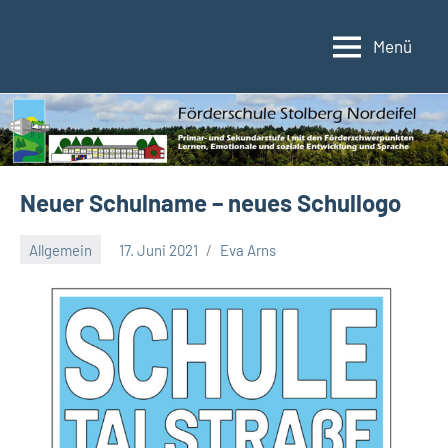
Zum
Inhalt
Menü
Förderschule
Förderschule
springen
im
Stolberg/Nordeifel
Verbund
der
Kupferstadt
Stolberg
Neuer Schulname – neues Schullogo
Allgemein
17. Juni 2021
Eva Arns