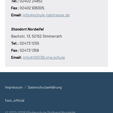
Tel.:
02402 24852
Fax:
02402 936305
Email:
info@schule-talstrasse.de
Standort Nordeifel
Bachstr. 13, 52152 Simmerath
Tel.:
02473 1255
Fax:
02473 1358
Email:
info@100136.nrw.schule
Impressum
|
Datenschutzerklärung
fssn_official
© 2021-2026 Förderschule Stolberg/Nordeifel