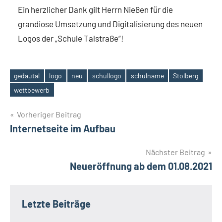
Ein herzlicher Dank gilt Herrn Nießen für die
grandiose Umsetzung und Digitalisierung des neuen
Logos der „Schule Talstraße“!
gedautal
logo
neu
schullogo
schulname
Stolberg
Schlagwörter
wettbewerb
Beitragsnavigation
Vorheriger Beitrag
Internetseite im Aufbau
Nächster Beitrag
Neueröffnung ab dem 01.08.2021
Letzte Beiträge