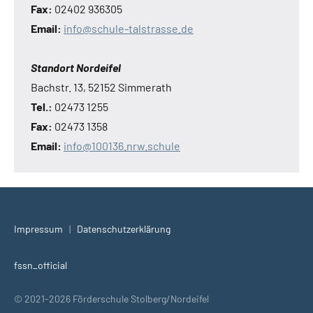
Fax:
02402 936305
Email:
info@schule-talstrasse.de
Standort Nordeifel
Bachstr. 13, 52152 Simmerath
Tel.:
02473 1255
Fax:
02473 1358
Email:
info@100136.nrw.schule
Impressum
|
Datenschutzerklärung
fssn_official
© 2021-2026 Förderschule Stolberg/Nordeifel