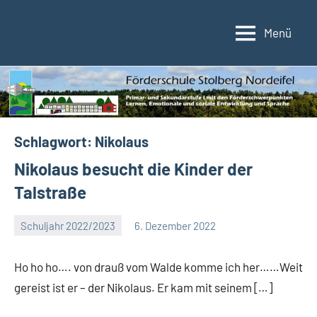
Zum
Inhalt
Menü
Förderschule
Förderschule
springen
im
Stolberg/Nordeifel
Verbund
der
Kupferstadt
Stolberg
Schlagwort:
Nikolaus
Nikolaus besucht die Kinder der
Talstraße
Schuljahr 2022/2023
6. Dezember 2022
Eva
Arns
Ho ho ho…. von drauß vom Walde komme ich her……Weit
gereist ist er – der Nikolaus. Er kam mit seinem […]