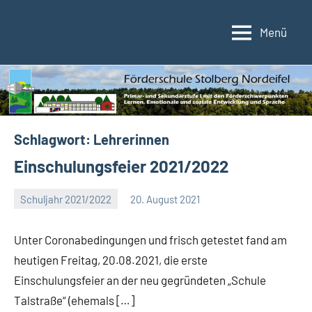
Zum
Inhalt
Menü
Förderschule
Förderschule
springen
im
Stolberg/Nordeifel
Verbund
der
Kupferstadt
Stolberg
Schlagwort:
Lehrerinnen
Einschulungsfeier 2021/2022
Schuljahr 2021/2022
20. August 2021
Eva
Arns
Unter Coronabedingungen und frisch getestet fand am
heutigen Freitag, 20.08.2021, die erste
Einschulungsfeier an der neu gegründeten „Schule
Talstraße“ (ehemals […]