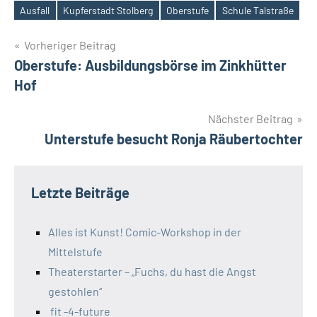
Ausfall
Kupferstadt Stolberg
Oberstufe
Schule Talstraße
Schlagwörter
Beitragsnavigation
Vorheriger Beitrag
Oberstufe: Ausbildungsbörse im Zinkhütter
Hof
Nächster Beitrag
Unterstufe besucht Ronja Räubertochter
Letzte Beiträge
Alles ist Kunst! Comic-Workshop in der
Mittelstufe
Theaterstarter – „Fuchs, du hast die Angst
gestohlen“
fit -4-future