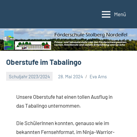
Zum
Inhalt
Menü
Förderschule
Förderschule
springen
im
Stolberg/Nordeifel
Verbund
der
Kupferstadt
Stolberg
Oberstufe im Tabalingo
Schuljahr 2023/2024
28. Mai 2024
Eva Arns
Unsere Oberstufe hat einen tollen Ausflug in
das Tabalingo unternommen.
Die SchülerInnen konnten, genauso wie im
bekannten Fernsehformat, im Ninja-Warrior-