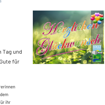
s
 Tag und
Gute für
rerinnen
 dem
ür ihr