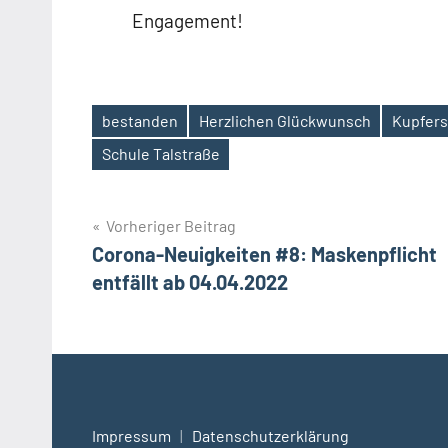
Engagement!
bestanden
Herzlichen Glückwunsch
Kupfers
Schlagwörter
Schule Talstraße
Beitragsnavigation
Vorheriger Beitrag
Corona-Neuigkeiten #8: Maskenpflicht
entfällt ab 04.04.2022
Impressum
|
Datenschutzerklärung