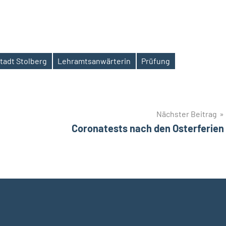
tadt Stolberg
Lehramtsanwärterin
Prüfung
Nächster Beitrag
Coronatests nach den Osterferien