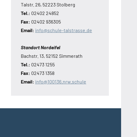
Talstr. 26, 52223 Stolberg
Tel.:
02402 24852
Fax:
02402 936305
Email:
info@schule-talstrasse.de
Standort Nordeifel
Bachstr. 13, 52152 Simmerath
Tel.:
02473 1255
Fax:
02473 1358
Email:
info@100136.nrw.schule