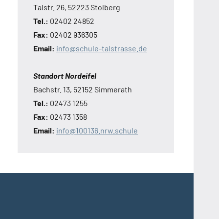
Talstr. 26, 52223 Stolberg
Tel.:
02402 24852
Fax:
02402 936305
Email:
info@schule-talstrasse.de
Standort Nordeifel
Bachstr. 13, 52152 Simmerath
Tel.:
02473 1255
Fax:
02473 1358
Email:
info@100136.nrw.schule