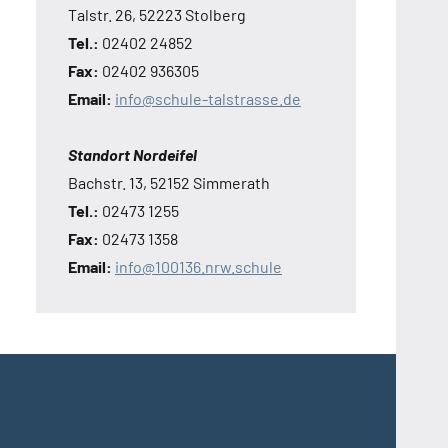
Talstr. 26, 52223 Stolberg
Tel.:
02402 24852
Fax:
02402 936305
Email:
info@schule-talstrasse.de
Standort Nordeifel
Bachstr. 13, 52152 Simmerath
Tel.:
02473 1255
Fax:
02473 1358
Email:
info@100136.nrw.schule