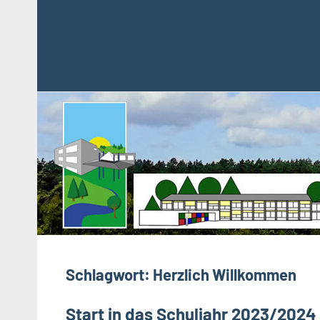
Zum
Inhalt
springen
Förderschule
Förderschule
im
Stolberg/Nordeifel
Verbund
der
Kupferstadt
Stolberg
Schlagwort:
Herzlich Willkommen
Start in das Schuljahr 2023/2024