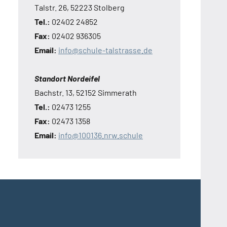
Talstr. 26, 52223 Stolberg
Tel.:
02402 24852
Fax:
02402 936305
Email:
info@schule-talstrasse.de
Standort Nordeifel
Bachstr. 13, 52152 Simmerath
Tel.:
02473 1255
Fax:
02473 1358
Email:
info@100136.nrw.schule