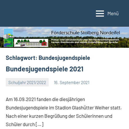
Zum
Inhalt
Menü
Förderschule
Förderschule
springen
im
Stolberg/Nordeifel
Verbund
der
Kupferstadt
Stolberg
Schlagwort:
Bundesjugendspiele
Bundesjugendspiele 2021
Schuljahr 2021/2022
16. September 2021
Eva
Arns
Am 16.09.2021 fanden die diesjährigen
Bundesjugendspiele im Stadion Glashütter Weiher statt.
Nach einer kurzen Begrüßung der Schülerinnen und
Schüler durch […]