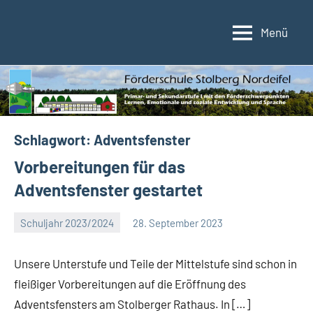
Zum
Inhalt
Menü
Förderschule
Förderschule
springen
im
Stolberg/Nordeifel
Verbund
der
Kupferstadt
Stolberg
Schlagwort:
Adventsfenster
Vorbereitungen für das
Adventsfenster gestartet
Schuljahr 2023/2024
28. September 2023
Eva
Arns
Unsere Unterstufe und Teile der Mittelstufe sind schon in
fleißiger Vorbereitungen auf die Eröffnung des
Adventsfensters am Stolberger Rathaus. In […]